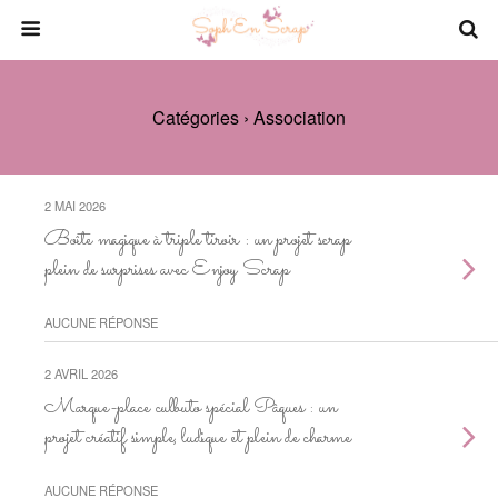
Catégories ›
Association
2 MAI 2026
Boîte magique à triple tiroir : un projet scrap
plein de surprises avec Enjoy Scrap
AUCUNE RÉPONSE
2 AVRIL 2026
Marque-place culbuto spécial Pâques : un
projet créatif simple, ludique et plein de charme
AUCUNE RÉPONSE