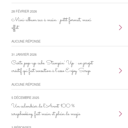
28 FÉVRIER 2026
Mini-album sac à main : petit format, maxi
effet
AUCUNE RÉPONSE
31 JANVIER 2026
Carte pop-up cube Stampin’ Up : un projet
créatif qui fait sensation à l’asso Enjoy Scrap
AUCUNE RÉPONSE
5 DÉCEMBRE 2025
Un calendrier de l’Avent 100 %
scrapbooking, fait main et plein de magie
2 RÉPONSES