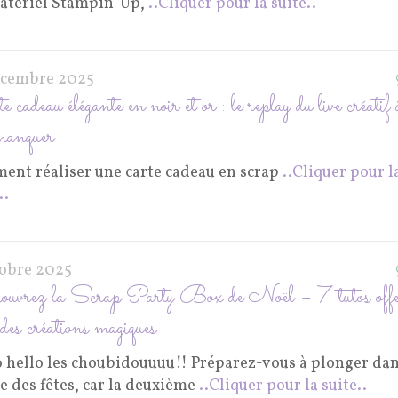
atériel Stampin’ Up,
..Cliquer pour la suite..
écembre 2025
 cadeau élégante en noir et or : le replay du live créatif
manquer
ent réaliser une carte cadeau en scrap
..Cliquer pour l
..
tobre 2025
uvrez la Scrap Party Box de Noël – 7 tutos offe
des créations magiques
o hello les choubidouuuu!! Préparez-vous à plonger dan
e des fêtes, car la deuxième
..Cliquer pour la suite..