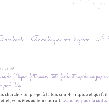
Contact
Boutique en ligne
À P
rs 2026
r de Pâques fait main : tuto facile et rapide en papier
mpin’ Up
us cherchez un projet à la fois simple, rapide et qui fait
 effet, vous êtes au bon endroit.
..Cliquer pour la suite..