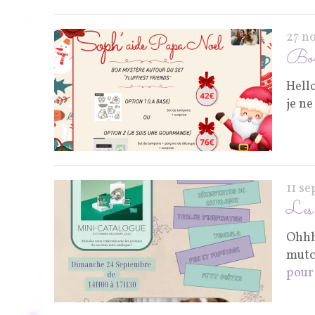
27 n
Box 
Hello
je ne
11 s
Les 
Ohhh
mutc
pour 