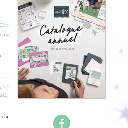
0
 à ne
a
0
rts
s la