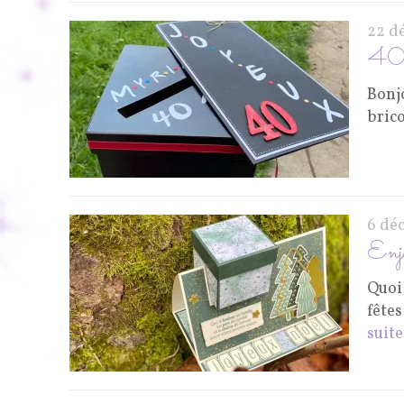
22 d
40 a
Bonjo
brico
6 dé
Enjo
Quoi
fête
suite