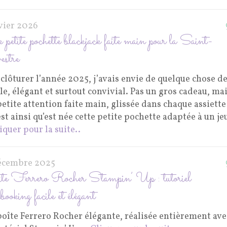
nvier 2026
petite pochette blackjack faite main pour la Saint-
estre
clôturer l’année 2025, j’avais envie de quelque chose d
e, élégant et surtout convivial. Pas un gros cadeau, ma
etite attention faite main, glissée dans chaque assiette
t ainsi qu’est née cette petite pochette adaptée à un je
liquer pour la suite..
écembre 2025
e Ferrero Rocher Stampin’ Up : tutoriel
booking facile et élégant
boîte Ferrero Rocher élégante, réalisée entièrement ave