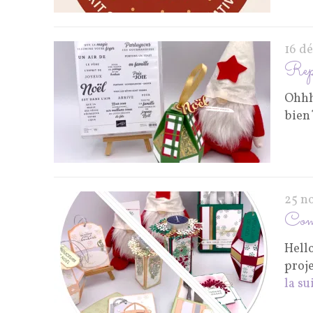
16 d
Rep
Ohhh 
bien
25 n
Comm
Hell
proj
la su