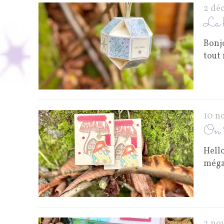
2 dé
La 
Bonjo
tout
10 n
On S
Hello
méga
2 no