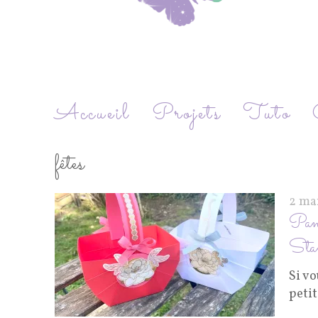
Accueil
Projets
Tuto
fêtes
2 ma
Panie
Sta
Si vo
petit