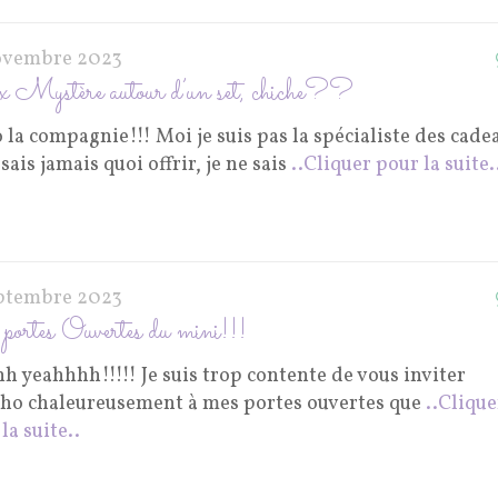
ovembre 2023
Mystère autour d’un set, chiche??
 la compagnie!!! Moi je suis pas la spécialiste des cade
 sais jamais quoi offrir, je ne sais
..Cliquer pour la suite.
eptembre 2023
portes Ouvertes du mini!!!
h yeahhhh!!!!! Je suis trop contente de vous inviter
ho chaleureusement à mes portes ouvertes que
..Clique
la suite..