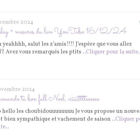
écembre 2024
lay + mesures du live YouTube 16/12/24
yeahhhh, salut les z’amis!!!! J’espère que vous allez
?? Avez vous remarqués les ptits
..Cliquer pour la suite.
ovembre 2024
ande ta box full Noel, viiiiitttteeeeee
o hello les choubidouuuuuuuu Je vous propose un nouve
et bien sympathique et vachement de saison
..Cliquer 
ite..