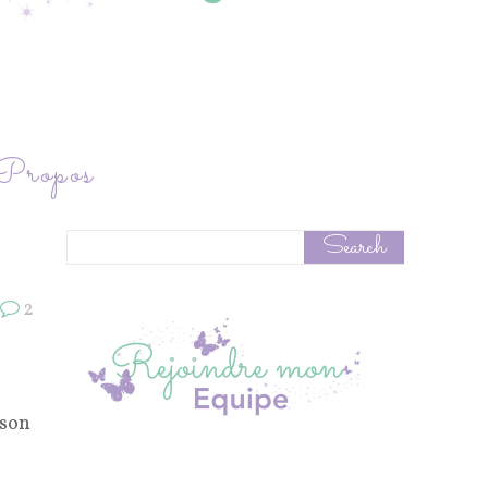
ropos
2
 son