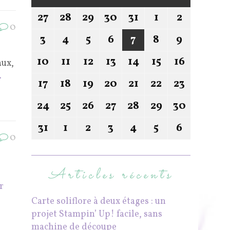
27
28
29
30
31
1
2
0
3
4
5
6
7
8
9
10
11
12
13
14
15
16
aux,
.
17
18
19
20
21
22
23
24
25
26
27
28
29
30
31
1
2
3
4
5
6
0
Articles récents
r
Carte soliflore à deux étages : un
projet Stampin’ Up! facile, sans
machine de découpe