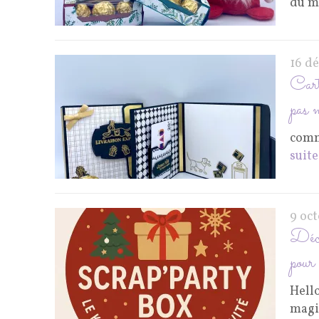
du m
16 d
Carte
pas 
comm
suite
9 oc
Déco
pour 
Hell
magi