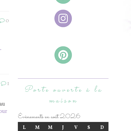
0
.
1
Porte ouverte à la
maison
au
pour
Évènements en août 2026
L
M
M
J
V
S
D