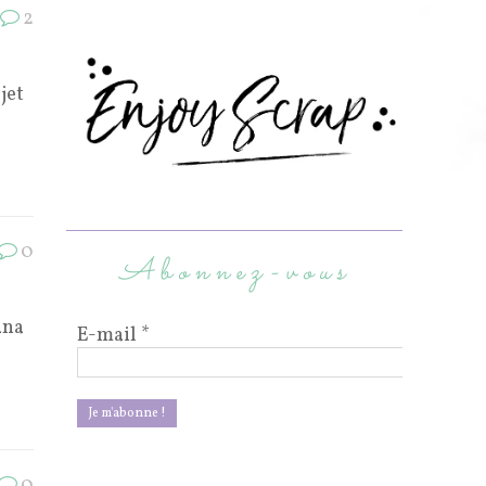
2
jet
0
Abonnez-vous
ana
E-mail
*
0