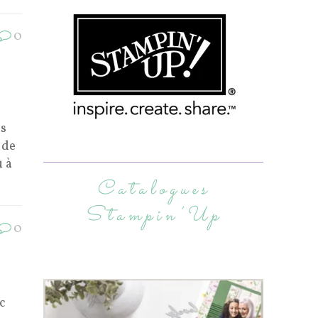
0
e
is
 de
u à
Catalogues
Stampin’Up
0
c