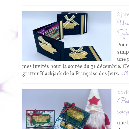
8 ja
Une 
Sylv
Pour 
simpl
une p
mes invités pour la soirée du 31 décembre. C’es
gratter Blackjack de la Française des Jeux.
..C
22 d
Boît
scrap
une 