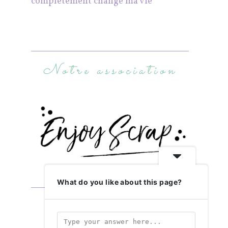
complètement changé ma vie
Notre association
What do you like about this page?
Abonnez-vous