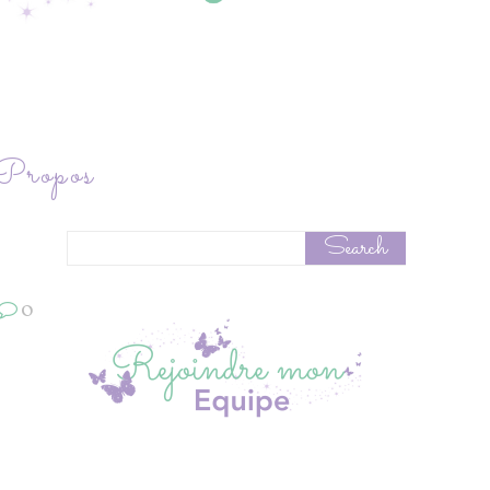
ropos
0