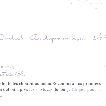
Contact
Boutique en ligne
À P
uin 2025
st créa #36
o hello les choubidouuuuuu Revenons à nos premiers
s et oui après les « astuces du jour,
..Cliquer pour la
..