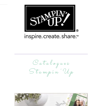
Catalogues
Stampin’Up