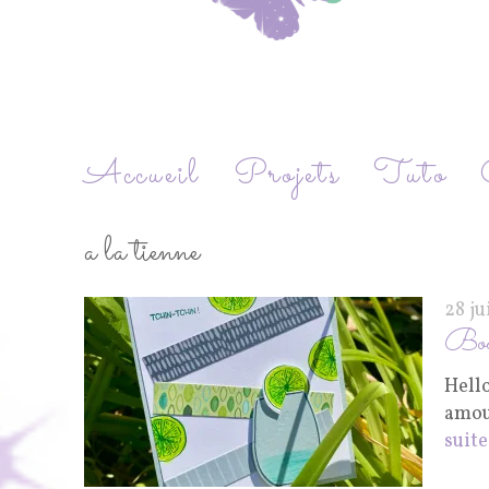
Accueil
Projets
Tuto
a la tienne
28 j
Boo
Hell
amour
suite