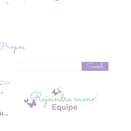
ropos
0
ie
sir…