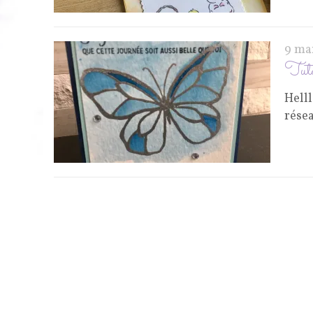
9 ma
Tuto
Hell
résea