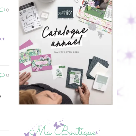
0
uer
0
e