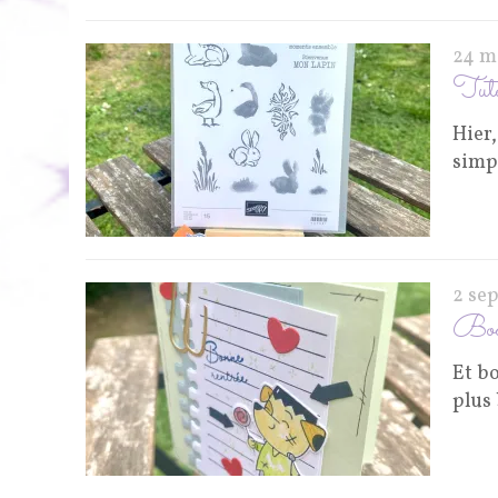
24 m
Tuto 
Hier,
simpl
2 se
Boo
Et bo
plus 