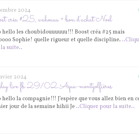
cembre 2024
t créa #25, wahouuu + bon d’achat Noel
o hello les choubidouuuuuu!!! Boost créa #25 mais
ooo Sophie! quelle rigueur et quelle discipline.
..Cliq
la suite..
anvier 2024
lay live fb 29/02 Aqua-montgolfières
 hello la compagnie!!! J’espère que vous allez bien en c
er jour de la semaine hihii Je
..Cliquer pour la suite..