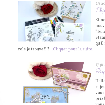
29 a
Obje
Et no
nouve
"Ten
Stamp
qu'il
role je trouve!!!!
..Cliquer pour la suite..
17 ju
Repla
Hello
aujou
vous 
prix!
vous 