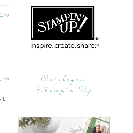
0
Catalogues
0
Stampin’Up
 la
.