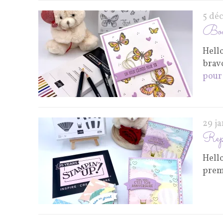
5 dé
Boos
Hell
bravo
pour 
29 j
Rep
Hello
premi