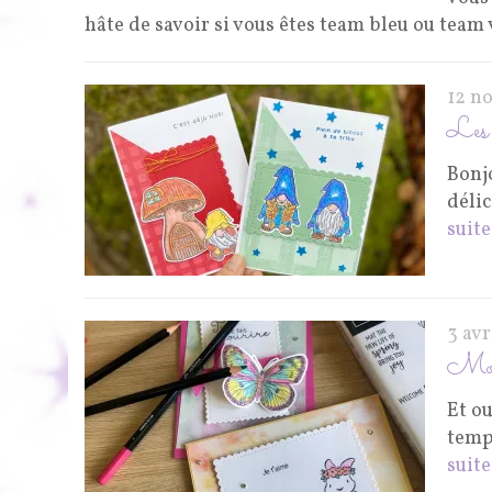
hâte de savoir si vous êtes team bleu ou team 
12 n
Les 
Bonjo
déli
suite
3 avr
Mom
Et o
temp
suite