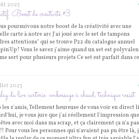
oût 2023
ctif: Boost de créativité #3
us poursuivons notre boost de la créativité avec une
lle carte à notre arc J'ai joué avec le set de tampons
dres attentions" qui se trouve P22 du catalogue annuel
in'Up! Vous le savez j'aime quand un set est polyvalen
 me sert pour plusieurs projets Ce set est parfait dans c
illet 2023
y du live carterie: embossage à chaud, technique resist
 les z'amis, Tellement heureuse de vous voir en direct l
rd'hui, je vous jure que j'ai réellement l'impression qu
êtes avec moi dans ma scrap, et ça clairement ça n'a pas
!! Pour vous les personnes qui n'avaient pas pu être là, 
file le replay de ce moment ultra fun et très agréable J'a