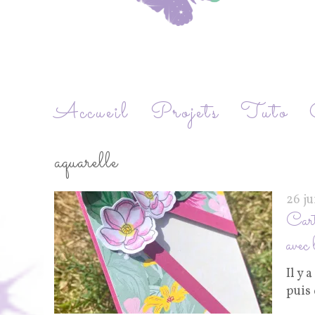
Accueil
Projets
Tuto
aquarelle
26 j
Cart
avec 
Il y 
puis 