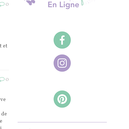
0
t et
e
0
ive
e
 de
je
i