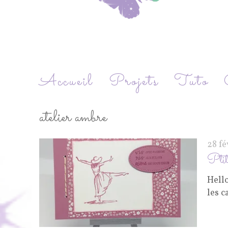
Accueil
Projets
Tuto
atelier ambre
28 fé
Ptit
Hello
les c