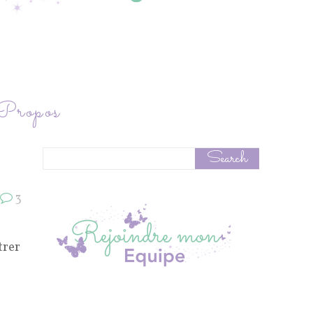
ropos
3
trer