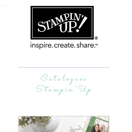
Catalogues
Stampin’Up