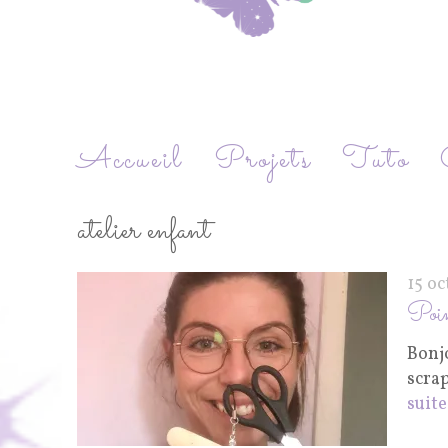
Accueil
Projets
Tuto
atelier enfant
15 o
Poi
Bonjo
scra
suite