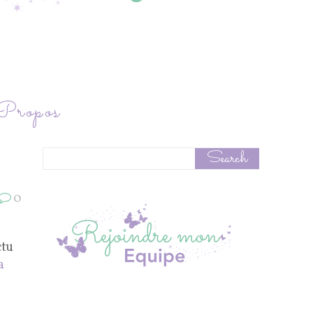
ropos
0
ctu
a