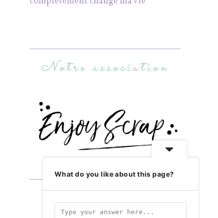
complètement changé ma vie
Notre association
What do you like about this page?
Abonnez-vous