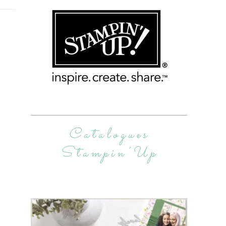
Catalogues
Stampin’Up