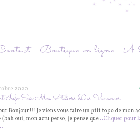
Contact
Boutique en ligne
À P
ctobre 2020
nt Info Sur Mes Ateliers Des Vacances
ur Bonjour!!! Je viens vous faire un ptit topo de mon a
p (bah oui, mon actu perso, je pense que
..Cliquer pour l
..