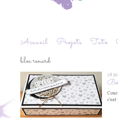
Accueil
Projets
Tuto
bloc renard
28 ju
Boît
Couco
c’est