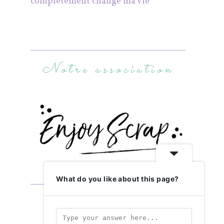
complètement changé ma vie
Notre association
What do you like about this page?
Abonnez-vous