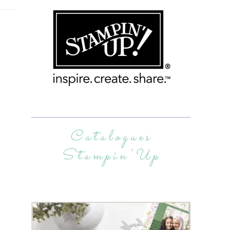
Catalogues
Stampin’Up