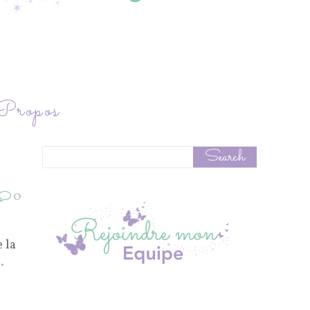
ropos
0
 la
.