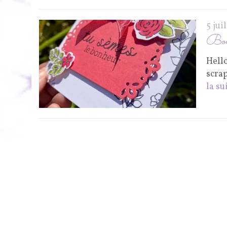
5 jui
Boo
Hello
scra
la su