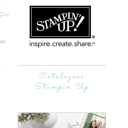
0
our
Catalogues
Stampin’Up