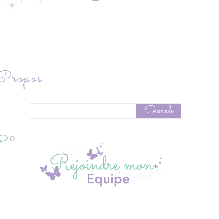
ropos
0
a