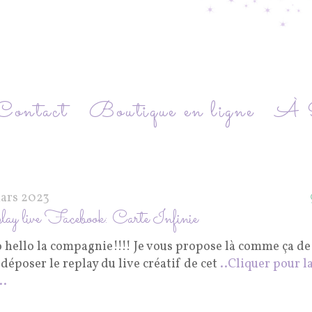
Contact
Boutique en ligne
À P
ars 2023
ay live Facebook: Carte Infinie
o hello la compagnie!!!! Je vous propose là comme ça de
déposer le replay du live créatif de cet
..Cliquer pour l
..