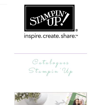
Catalogues
Stampin’Up