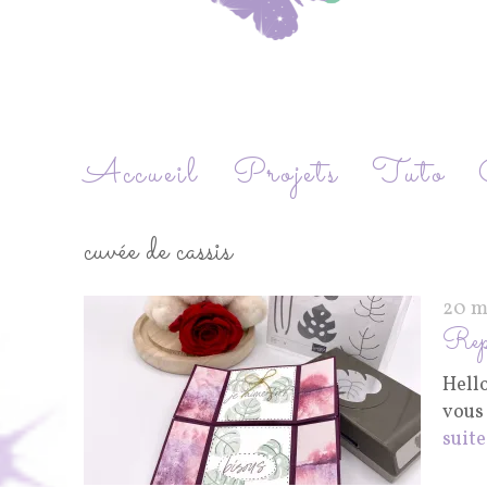
Accueil
Projets
Tuto
cuvée de cassis
20 m
Repl
Hell
vous 
suite