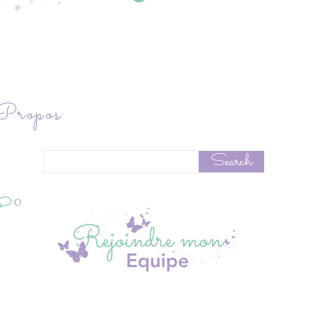
ropos
0