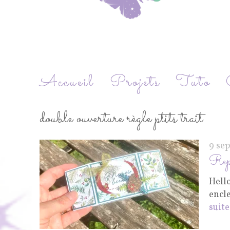
Accueil
Projets
Tuto
double ouverture règle ptits trait
9 se
Repl
Hello
encle
suite