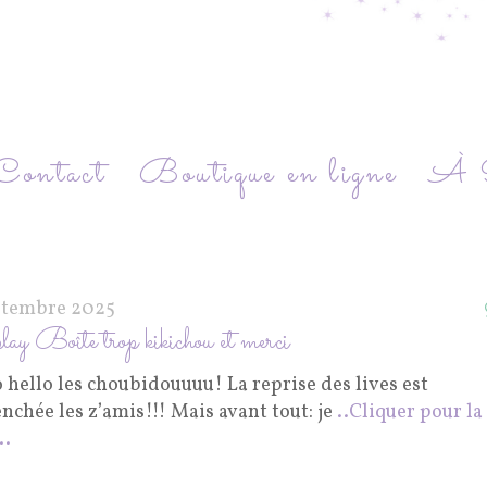
Contact
Boutique en ligne
À P
ptembre 2025
ay Boîte trop kikichou et merci
 hello les choubidouuuu! La reprise des lives est
nchée les z’amis!!! Mais avant tout: je
..Cliquer pour la
..