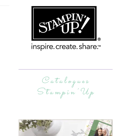
Catalogues
Stampin’Up