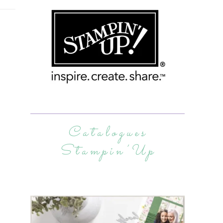
Catalogues
Stampin’Up