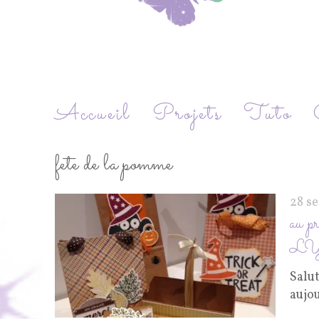
Accueil
Projets
Tuto
fete de la pomme
28 s
au pr
L
Salut
aujo