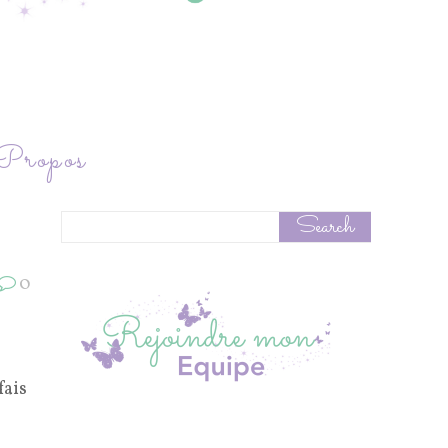
ropos
0
fais