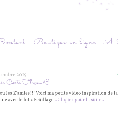
Contact
Boutique en ligne
À P
écembre 2019
éo Carte Flocon #3
u les Z’amies!!! Voici ma petite video inspiration de la
ne avec le lot « Feuillage
..Cliquer pour la suite..