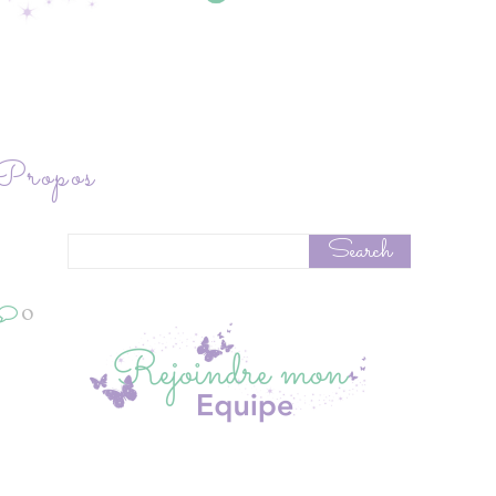
ropos
0