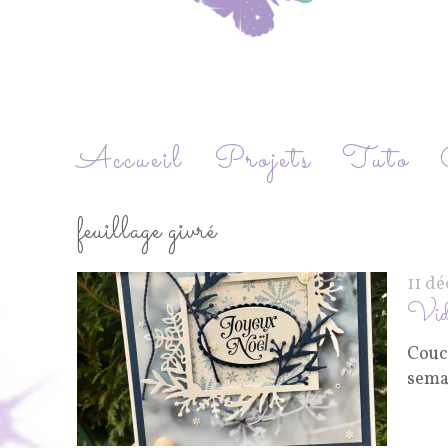
Accueil
Projets
Tuto
feuillage givré
11 d
Vid
Couco
semai