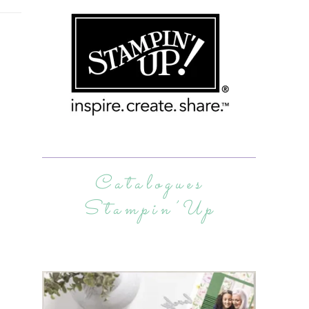
Catalogues
Stampin’Up