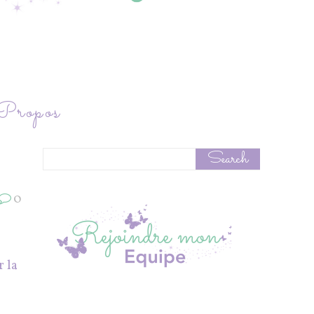
ropos
0
r la