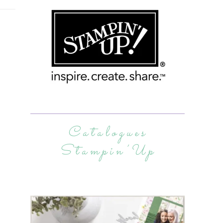
Catalogues
Stampin’Up