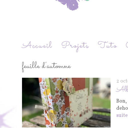
Accueil
Projets
Tuto
feuille d’automne
2 oc
Albu
Bon, 
dehor
suite