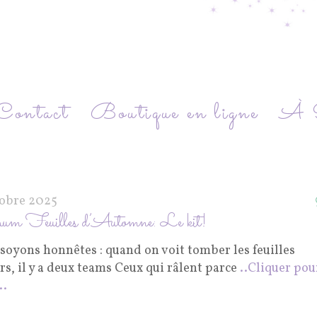
Contact
Boutique en ligne
À P
tobre 2025
m Feuilles d’Automne: Le kit!
soyons honnêtes : quand on voit tomber les feuilles
s, il y a deux teams Ceux qui râlent parce
..Cliquer pou
..