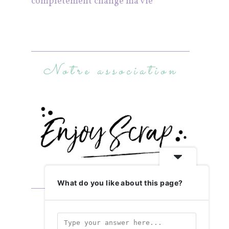
complètement changé ma vie
Notre association
What do you like about this page?
Abonnez-vous