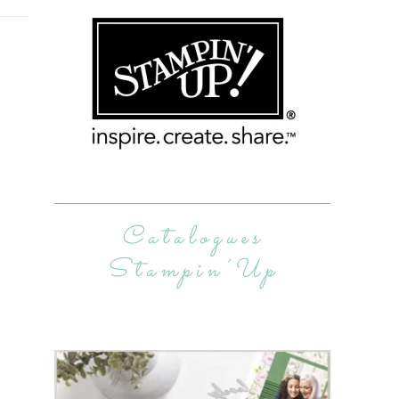
Catalogues
Stampin’Up