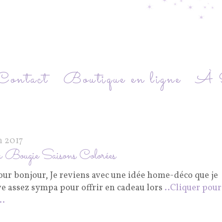
Contact
Boutique en ligne
À P
n 2017
Bougie Saisons Colorées
our bonjour, Je reviens avec une idée home-déco que je
ve assez sympa pour offrir en cadeau lors
..Cliquer pour
..