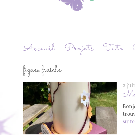
Accueil
Projets
Tuto
figues fraiche
2 jui
Ma 
Bonj
trou
suite