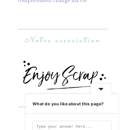
complètement changé ma vie
Notre association
What do you like about this page?
Abonnez-vous