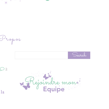
ropos
2
 la