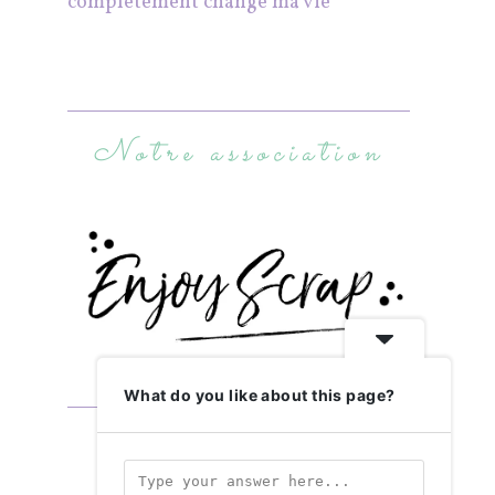
complètement changé ma vie
Notre association
What do you like about this page?
Abonnez-vous