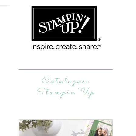
Catalogues
Stampin’Up