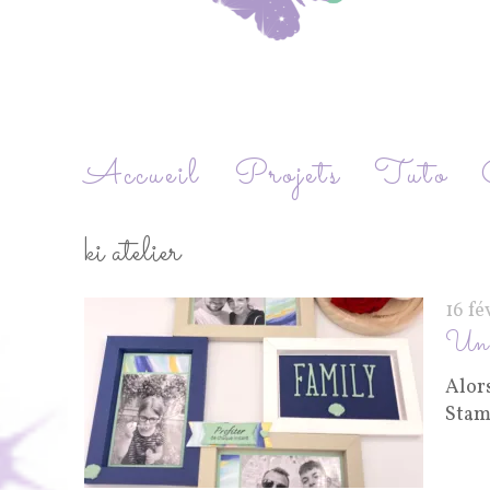
Accueil
Projets
Tuto
ki atelier
16 fé
Un a
Alors
Stam