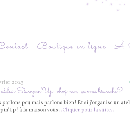
Contact
Boutique en ligne
À P
vrier 2023
telier Stampin’Up! chez moi, ça vous branche?
 parlons peu mais parlons bien! Et si j’organise un atel
pin’Up! à la maison vous
..Cliquer pour la suite..