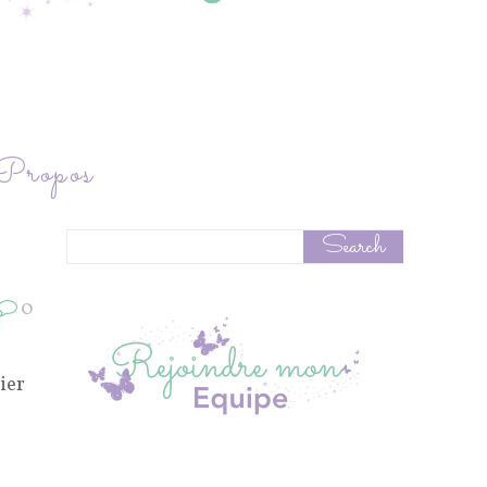
ropos
0
ier