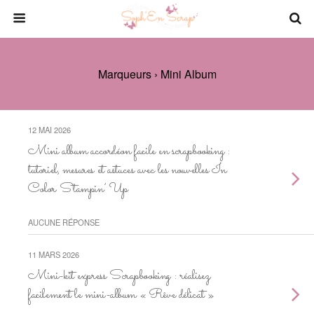
Marqueurs › Mini Album
12 MAI 2026
Mini album accordéon facile en scrapbooking :
tutoriel, mesures et astuces avec les nouvelles In
Color Stampin’ Up
AUCUNE RÉPONSE
11 MARS 2026
Mini-kit express Scrapbooking : réalisez
facilement le mini-album « Rêve délicat »