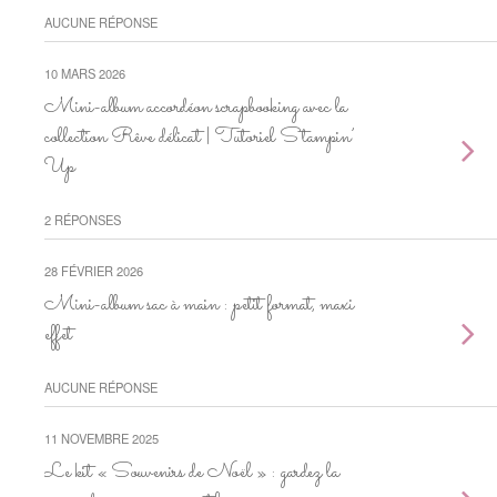
AUCUNE RÉPONSE
10 MARS 2026
Mini-album accordéon scrapbooking avec la
collection Rêve délicat | Tutoriel Stampin’
Up
2 RÉPONSES
28 FÉVRIER 2026
Mini-album sac à main : petit format, maxi
effet
AUCUNE RÉPONSE
11 NOVEMBRE 2025
Le kit « Souvenirs de Noël » : gardez la