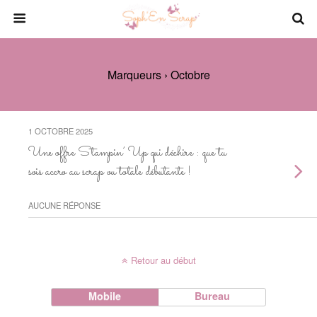
Marqueurs › Octobre
1 OCTOBRE 2025
Une offre Stampin’ Up qui déchire : que tu
sois accro au scrap ou totale débutante !
AUCUNE RÉPONSE
Retour au début
Mobile
Bureau