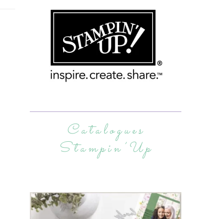
Catalogues
Stampin’Up