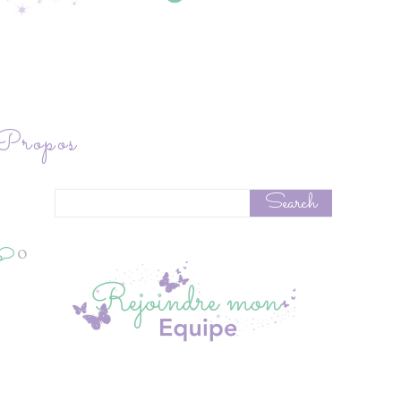
ropos
0