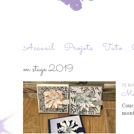
Accueil
Projets
Tuto
on stage 2019
15 n
Mes
Couco
montr