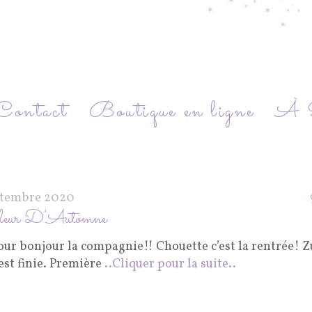
Contact
Boutique en ligne
À P
ptembre 2020
leur D’Automne
ur bonjour la compagnie!! Chouette c’est la rentrée! Z
 est finie. Première
..Cliquer pour la suite..