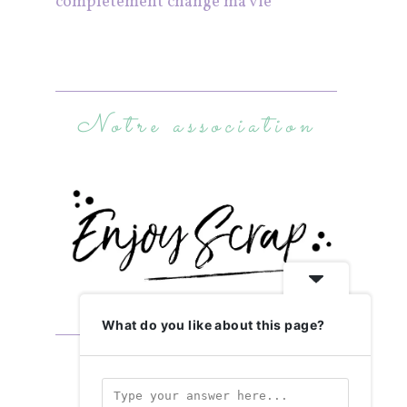
complètement changé ma vie
Notre association
What do you like about this page?
Abonnez-vous