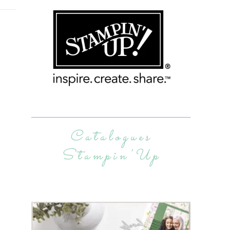
Catalogues
Stampin’Up