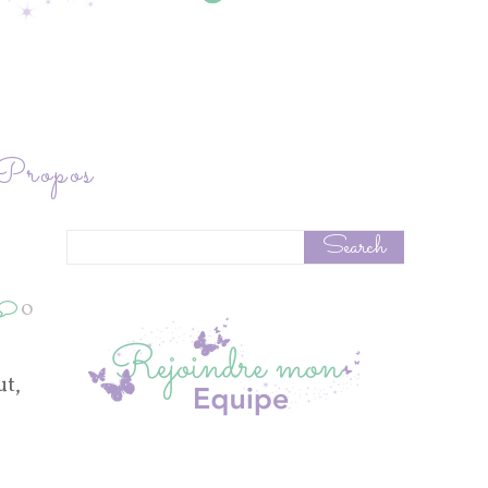
ropos
0
ut,