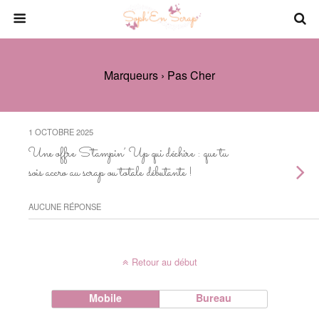
Marqueurs › Pas Cher
1 OCTOBRE 2025
Une offre Stampin’ Up qui déchire : que tu
sois accro au scrap ou totale débutante !
AUCUNE RÉPONSE
Retour au début
Mobile
Bureau