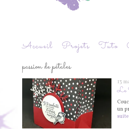
Accueil
Projets
Tuto
passion de pétales
13 m
Le 
Couc
un p
suite