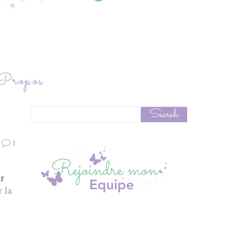
ropos
1
er
r la