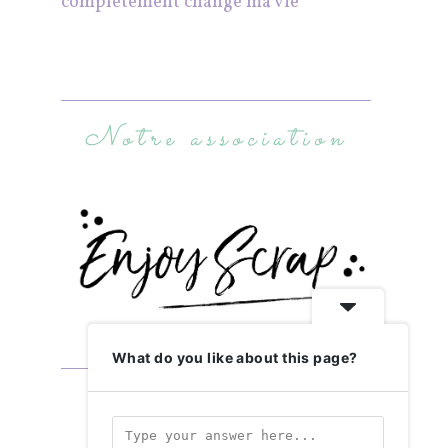
complètement changé ma vie
Notre association
What do you like about this page?
Abonnez-vous