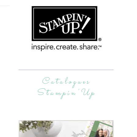
Catalogues
Stampin’Up