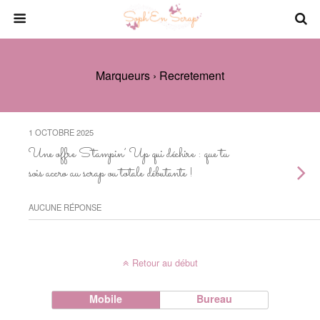
Marqueurs › Recretement
1 OCTOBRE 2025
Une offre Stampin’ Up qui déchire : que tu
sois accro au scrap ou totale débutante !
AUCUNE RÉPONSE
Retour au début
Mobile
Bureau