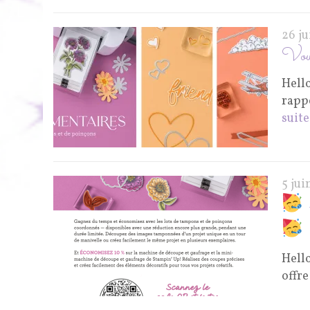
26 j
Vous
Hello
rappe
suite
5 ju
-
Hello
offr