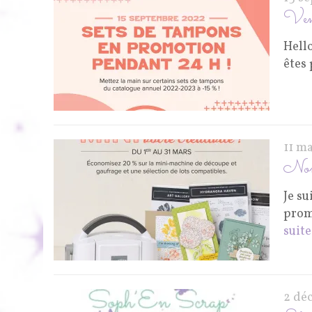
Vent
Hello
êtes 
11 m
Non 
Je su
prom
suite
2 dé