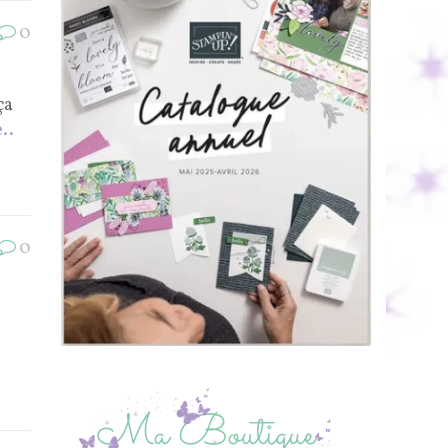
0
ça
..
0
/