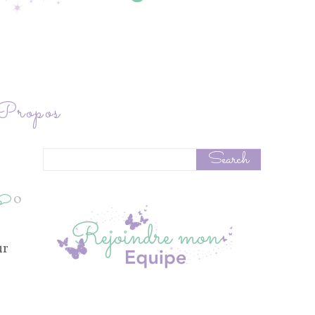
ropos
0
ur