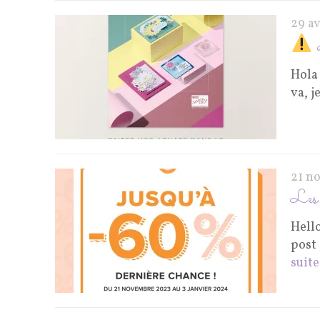
29 a
a
Hola 
va, j
21 n
Les f
Hello
post 
suite