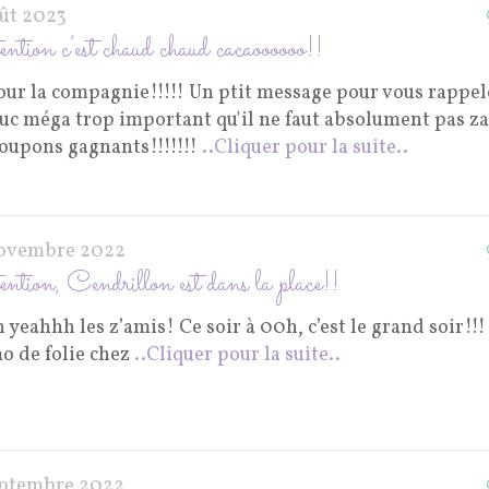
oût 2023
ntion c’est chaud chaud cacaoooooo!!
our la compagnie!!!!! Un ptit message pour vous rappel
ruc méga trop important qu'il ne faut absolument pas z
coupons gagnants!!!!!!!
..Cliquer pour la suite..
ovembre 2022
ntion, Cendrillon est dans la place!!
yeahhh les z’amis! Ce soir à 00h, c’est le grand soir!!!
o de folie chez
..Cliquer pour la suite..
eptembre 2022