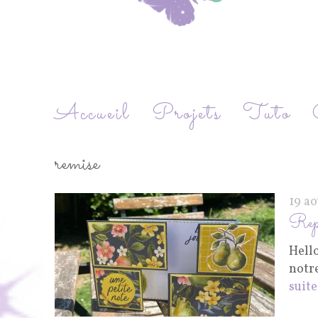
Accueil
Projets
Tuto
remise
19 a
Repl
Hell
notre
suite