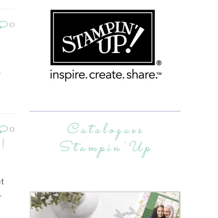
0
a
Catalogues
0
!!
Stampin’Up
et
.