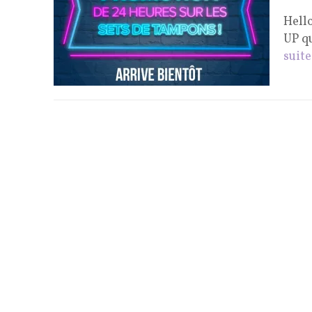
Hell
UP q
suite