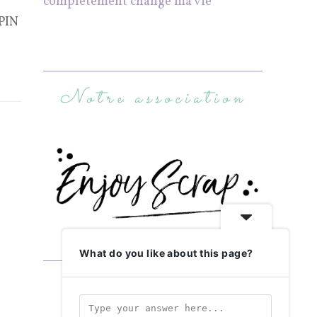
complètement changé ma vie
MPIN
Notre association
What do you like about this page?
Abonnez-vous