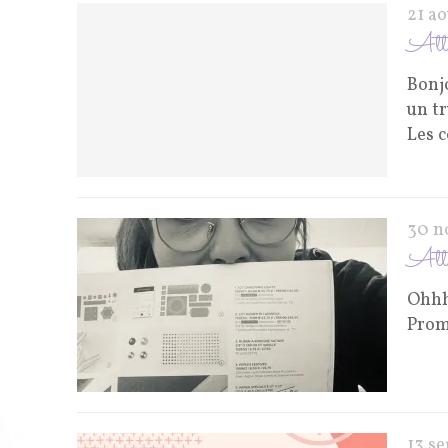
21 a
Atte
Bonj
un t
Les 
30 n
Atte
Ohhh 
Prom
13 s