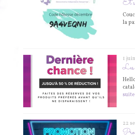
Et si
Couco
la pa
1 jui
Les f
Hello
cata
suite
22 s
Prom