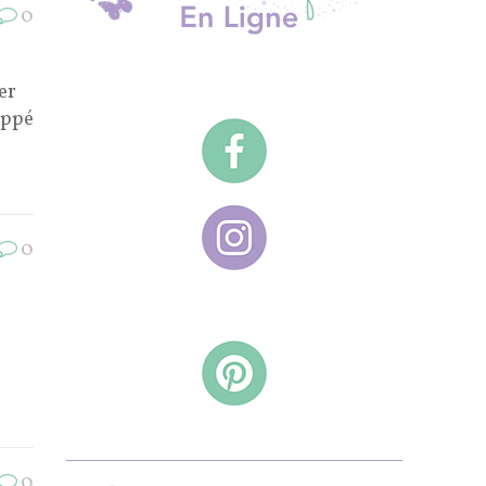
0
er
appé
0
0