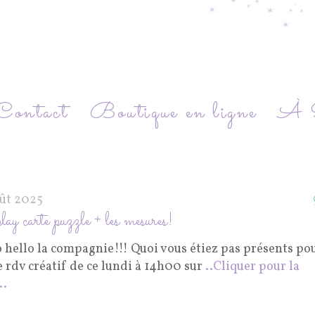
Contact
Boutique en ligne
À P
oût 2025
ay carte puzzle + les mesures!
o hello la compagnie!!! Quoi vous étiez pas présents po
 rdv créatif de ce lundi à 14h00 sur
..Cliquer pour la
..