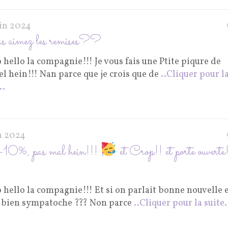
uin 2024
 aimez les remises??
 hello la compagnie!!! Je vous fais une Ptite piqure de
l hein!!! Nan parce que je crois que de
..Cliquer pour l
..
in 2024
10%, pas mal hein!!!
et Crop!! et porte ouverte
 hello la compagnie!!! Et si on parlait bonne nouvelle 
e bien sympatoche ??? Non parce
..Cliquer pour la suite.