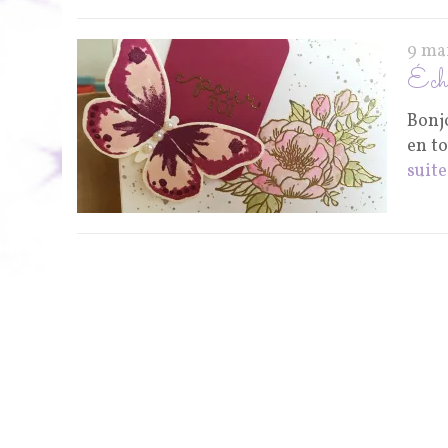
9 ma
Écha
Bonj
en to
suite