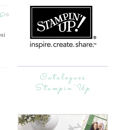
6
oui
Catalogues
Stampin’Up