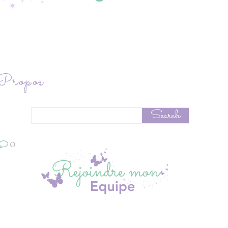
ropos
0