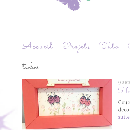
Accueil
Projets
Tuto
taches
9 se
Hom
Couc
deco
suite