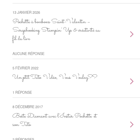
13 JANVIER 2026
Pochette à bonbons Saint-Valentin –
Scrapbooking Stampin’ Up & créativité au
fil du live
AUCUNE RÉPONSE
5 FÉVRIER 2022
Un ptit Tuto Vidéo, Vous Voulez??
1 RÉPONSE
8 DÉCEMBRE 2017
Boîte Diamant avec l’Instar Pochette et
son Tuto
2 RÉPONSES