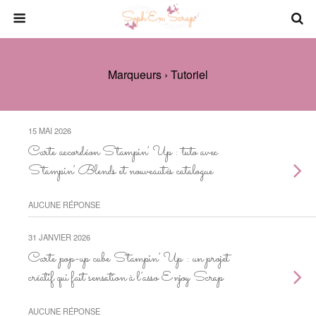
Marqueurs › Tutoriel
15 MAI 2026
Carte accordéon Stampin’ Up : tuto avec
Stampin’ Blends et nouveautés catalogue
AUCUNE RÉPONSE
31 JANVIER 2026
Carte pop-up cube Stampin’ Up : un projet
créatif qui fait sensation à l’asso Enjoy Scrap
AUCUNE RÉPONSE