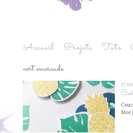
Accueil
Projets
Tuto
vert emeraude
17 m
Car
Couc
Moi j