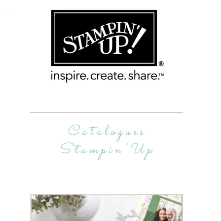
Catalogues
Stampin’Up