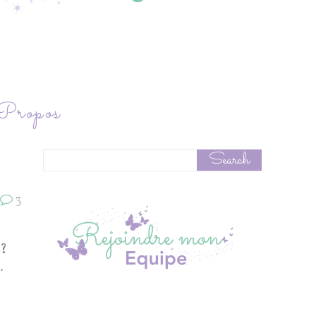
ropos
3
é?
.