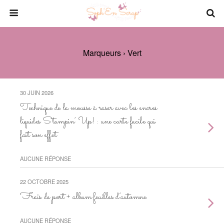
Marqueurs › Vert
30 JUIN 2026
Technique de la mousse à raser avec les encres
liquides Stampin’ Up! : une carte facile qui
fait son effet
AUCUNE RÉPONSE
22 OCTOBRE 2025
Frais de port + album feuilles d’automne
AUCUNE RÉPONSE