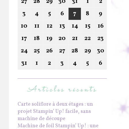
27
28
29
30
31
1
2
3
4
5
6
7
8
9
10
11
12
13
14
15
16
17
18
19
20
21
22
23
24
25
26
27
28
29
30
31
1
2
3
4
5
6
Articles récents
Carte soliflore à deux étages : un
projet Stampin’ Up! facile, sans
machine de découpe
Machine de foil Stampin’ Up! : une