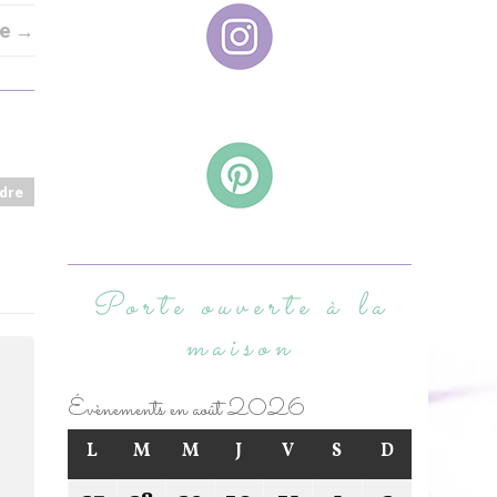
le →
dre
Porte ouverte à la
maison
Évènements en août 2026
L
M
M
J
V
S
D