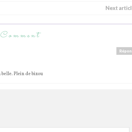
Next artic
 Comment
Répon
 belle. Plein de bizou