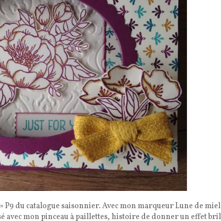
re » P9 du catalogue saisonnier. Avec mon marqueur Lune de miel 
sé avec mon pinceau à paillettes, histoire de donner un effet bri