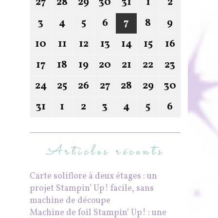
27
28
29
30
31
1
2
3
4
5
6
7
8
9
10
11
12
13
14
15
16
17
18
19
20
21
22
23
24
25
26
27
28
29
30
31
1
2
3
4
5
6
Articles récents
Carte soliflore à deux étages : un
projet Stampin’ Up! facile, sans
machine de découpe
Machine de foil Stampin’ Up! : une