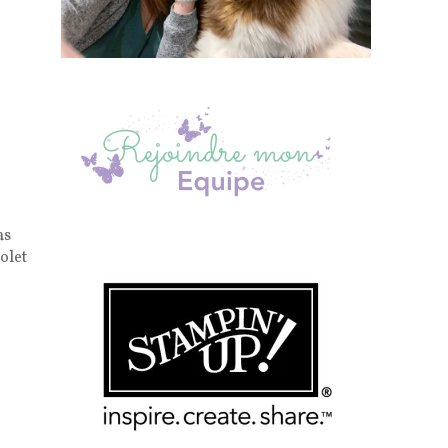
as
olet