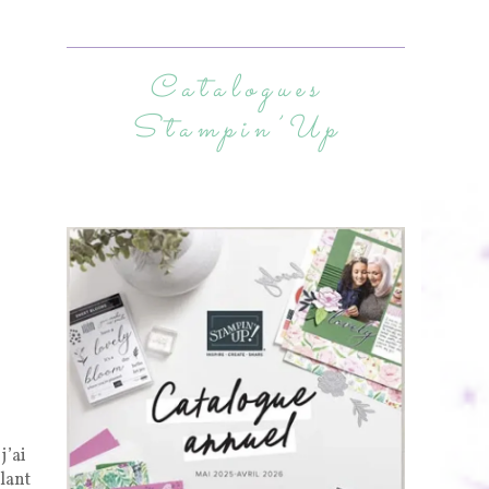
Catalogues
Stampin’Up
j’ai
llant