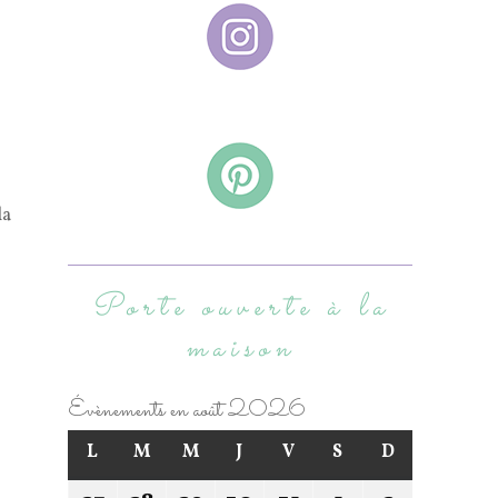
la
Porte ouverte à la
maison
Évènements en août 2026
L
M
M
J
V
S
D