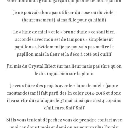
Voici donc mon grand garçon qui profite de notre jardin
Je ne pouvais donc pas utiliser du rose ou du violet
(heureusement j’ai ma fille pour ça hihiii)
Le « lune de miel » et le « brune dune » ce sont bien
accordés avec mon set de tampons « simplement
papillons ». Evidement je ne pouvais pas mettre le
papillon mais la fleur et la déco à coté oui ouffff
J’ai mis du Crystal Effect sur ma fleur mais pas sûre qu’on
le distingue bien sur la photo
Je veux faire des projets avec le « lune de miel » (jaune
moutarde) car il fait parti des In color 2014-2016 et donc
il va sortir du catalogue le 31 mai ainsi que c’est 4 copains
d’ailleurs. Snif Snif
Si ils vous tentent dépechez vous de prendre contact avec
moi car dans 1 mois et demi on ne pourra plus l’avoir