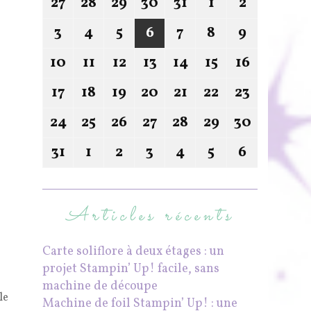
27
28
29
30
31
1
2
3
4
5
6
7
8
9
10
11
12
13
14
15
16
17
18
19
20
21
22
23
24
25
26
27
28
29
30
31
1
2
3
4
5
6
Articles récents
Carte soliflore à deux étages : un
projet Stampin’ Up! facile, sans
machine de découpe
le
Machine de foil Stampin’ Up! : une