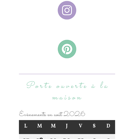
Porte ouverte à la
maison
Évènements en août 2026
L
M
M
J
V
S
D