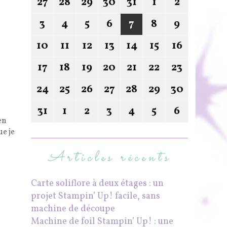
27
28
29
30
31
1
2
3
4
5
6
7
8
9
10
11
12
13
14
15
16
17
18
19
20
21
22
23
24
25
26
27
28
29
30
31
1
2
3
4
5
6
en
ue je
Articles récents
Carte soliflore à deux étages : un
projet Stampin’ Up! facile, sans
machine de découpe
Machine de foil Stampin’ Up! : une