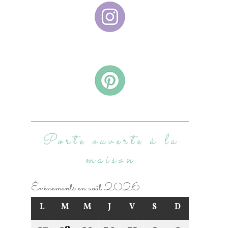
Porte ouverte à la
maison
Évènements en août 2026
L
M
M
J
V
S
D