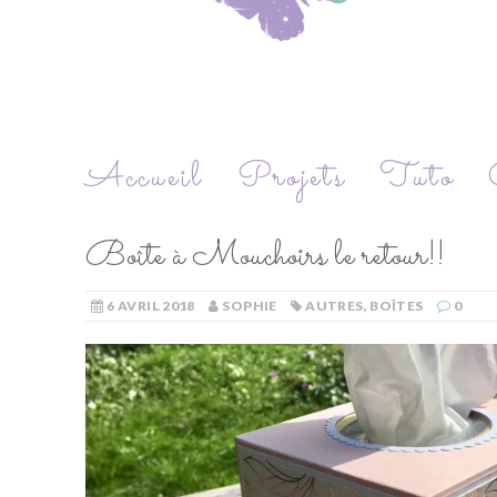
Accueil
Projets
Tuto
Boîte à Mouchoirs le retour!!
6 AVRIL 2018
SOPHIE
AUTRES
,
BOÎTES
0