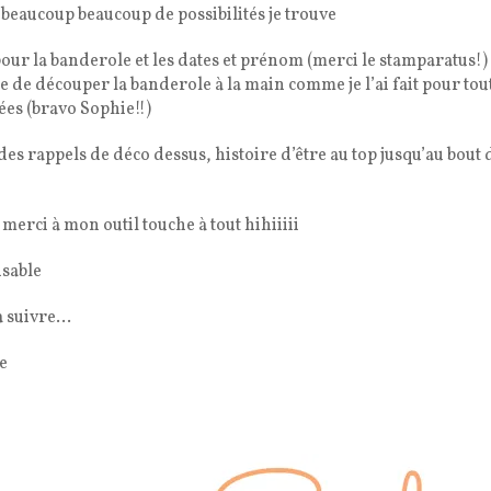
t beaucoup beaucoup de possibilités je trouve
pour la banderole et les dates et prénom (merci le stamparatus!) 
e de découper la banderole à la main comme je l’ai fait pour tout
ées (bravo Sophie!!)
es rappels de déco dessus, histoire d’être au top jusqu’au bout 
s merci à mon outil touche à tout hihiiiii
nsable
 à suivre…
te