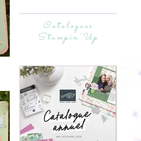
Catalogues
Stampin’Up