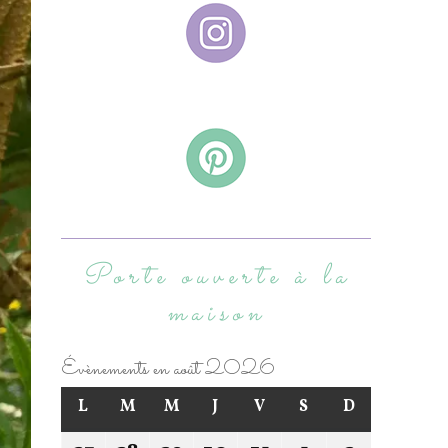
Porte ouverte à la
maison
Évènements en août 2026
L
M
M
J
V
S
D