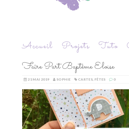
Accueil
Projets
Tuto
Faire Part Baptême Eloïse
21 MAI 2019
SOPHIE
CARTES
,
FÊTES
0