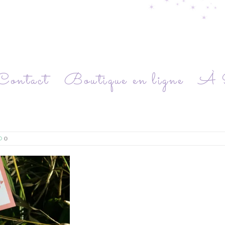
Contact
Boutique en ligne
À P
0