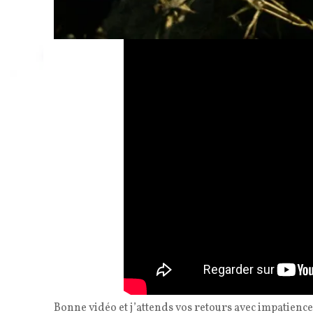
Bonne vidéo et j’attends vos retours avec impatience