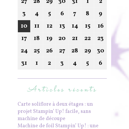
27
28
29
30
31
1
2
3
4
5
6
7
8
9
10
11
12
13
14
15
16
17
18
19
20
21
22
23
24
25
26
27
28
29
30
31
1
2
3
4
5
6
Articles récents
Carte soliflore à deux étages : un
projet Stampin’ Up! facile, sans
machine de découpe
Machine de foil Stampin’ Up! : une