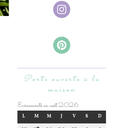
Porte ouverte à la
maison
Évènements en août 2026
L
M
M
J
V
S
D