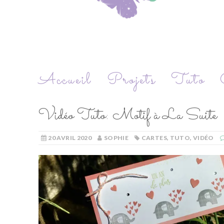
Accueil
Projets
Tuto
Vidéo Tuto: Motif à La Suite
20 AVRIL 2020
SOPHIE
CARTES
,
TUTO
,
VIDÉO