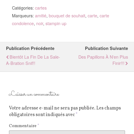
Catégories:
cartes
Marqueurs:
amitié
,
bouquet de souhait
,
carte
,
carte
condolence
,
noir
,
stampin up
Publication Précédente
Publication Suivante
Bientôt La Fin De La Sale-
Des Papillons À N'en Plus
A-Bration Snif!!
Finir!!!
Laisser un commentaire
Votre adresse e-mail ne sera pas publiée.
Les champs
obligatoires sont indiqués avec
*
Commentaire
*