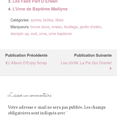
Les Faire Part D’Erwan
L’Urne de Baptême Maëlyne
Catégories:
autres
,
boîtes
,
fêtes
Marqueurs:
brune dune
,
erwan
,
feuillage
,
jardin d'eden
,
stampin up
,
sud
,
urne
,
urne bapteme
Publication Précédente
Publication Suivante
L'Album D'Enjoy Scrap
Live 20/06: La Pie Qui Chante!
Laisser un commentaire
Votre adresse e-mail ne sera pas publiée.
Les champs
obligatoires sont indiqués avec
*