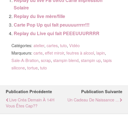
Replay du live FB 09/05 Carte Impression
Solaire
Replay du live mère/fille
Carte Pop Up qui fait peuuuurrrrr!!!
Replay du Live qui fait PEEEUUURRRR
Catégories:
atelier
,
cartes
,
tuto
,
Vidéo
Marqueurs:
carte
,
effet miroir
,
feutres à alcool
,
lapin
,
Sale-A-Bration
,
scrap
,
stampin blend
,
stampin up
,
tapis
silicone
,
tortue
,
tuto
Publication Précédente
Publication Suivante
Live Créa Demain À 14H
Un Cadeau De Naissance ...
Vous Êtes Cap??