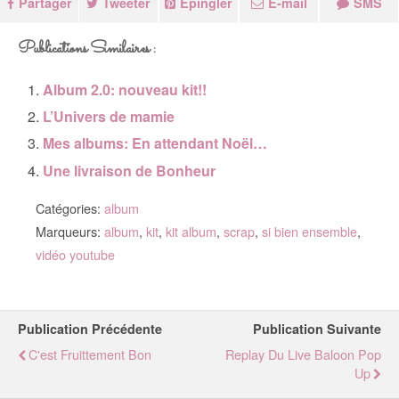
Partager
Tweeter
Épingler
E-mail
SMS
Publications Similaires :
Album 2.0: nouveau kit!!
L’Univers de mamie
Mes albums: En attendant Noël…
Une livraison de Bonheur
Catégories:
album
Marqueurs:
album
,
kit
,
kit album
,
scrap
,
si bien ensemble
,
vidéo youtube
Publication Précédente
Publication Suivante
C'est Fruittement Bon
Replay Du Live Baloon Pop
Up