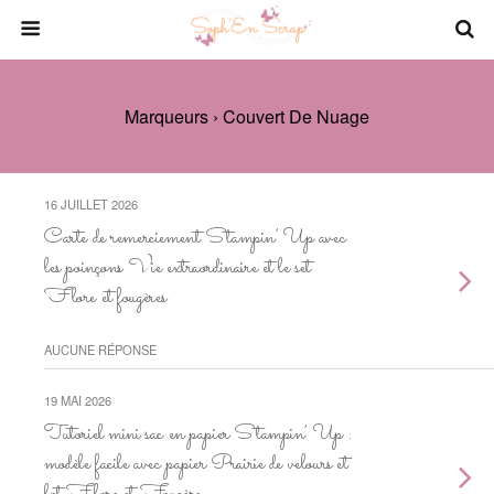
Marqueurs › Couvert De Nuage
16 JUILLET 2026
Carte de remerciement Stampin’ Up avec
les poinçons Vie extraordinaire et le set
Flore et fougères
AUCUNE RÉPONSE
19 MAI 2026
Tutoriel mini sac en papier Stampin’ Up :
modèle facile avec papier Prairie de velours et