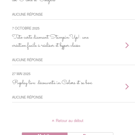
lot Flore et Fougère
AUCUNE RÉPONSE
7 OCTOBRE 2025
Tuto carte diamant Stampin’Up!: une
création facile à réaliser et hyper classe
AUCUNE RÉPONSE
27 MAI 2025
Replay live: découverte in Colors et sa box
AUCUNE RÉPONSE
Retour au début