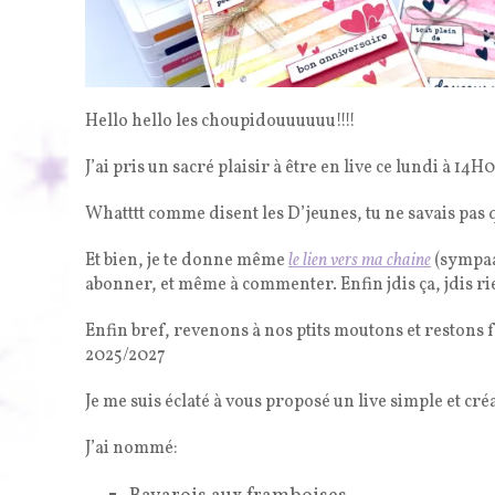
Hello hello les choupidouuuuuu!!!!
J’ai pris un sacré plaisir à être en live ce lundi à 1
Whatttt comme disent les D’jeunes, tu ne savais pas qu
Et bien, je te donne même
le lien vers ma chaine
(sympaa
abonner, et même à commenter. Enfin jdis ça, jdis r
Enfin bref, revenons à nos ptits moutons et restons f
2025/2027
Je me suis éclaté à vous proposé un live simple et cr
J’ai nommé: