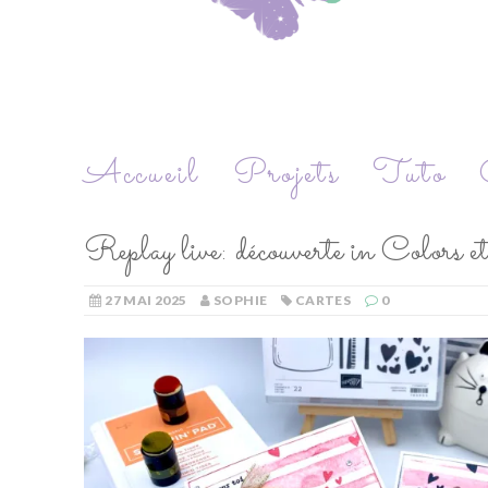
Accueil
Projets
Tuto
Replay live: découverte in Colors et
27 MAI 2025
SOPHIE
CARTES
0