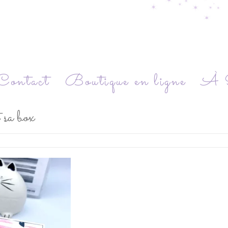
Contact
Boutique en ligne
À P
 sa box