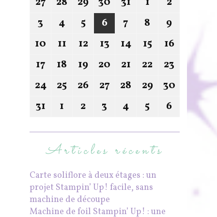
27
28
29
30
31
1
2
3
4
5
6
7
8
9
10
11
12
13
14
15
16
17
18
19
20
21
22
23
24
25
26
27
28
29
30
31
1
2
3
4
5
6
Articles récents
Carte soliflore à deux étages : un
projet Stampin’ Up! facile, sans
machine de découpe
Machine de foil Stampin’ Up! : une