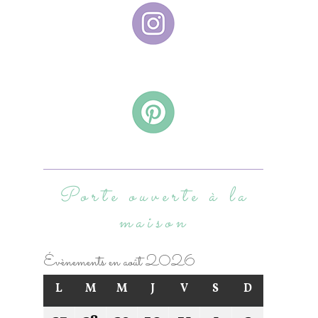
Porte ouverte à la
maison
Évènements en août 2026
L
M
M
J
V
S
D