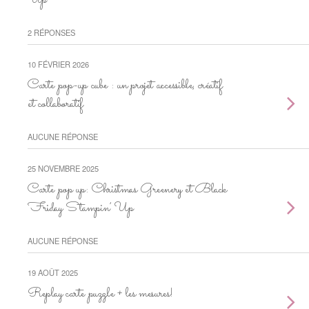
Up
2 RÉPONSES
10 FÉVRIER 2026
Carte pop-up cube : un projet accessible, créatif
et collaboratif
AUCUNE RÉPONSE
25 NOVEMBRE 2025
Carte pop up: Christmas Greenery et Black
Friday Stampin’ Up
AUCUNE RÉPONSE
19 AOÛT 2025
Replay carte puzzle + les mesures!