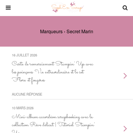
Marqueurs › Secret Marin
16 JUILLET 2026
Carte de remerciement Stampin’ Up avec
les poinçons Vie extraordinaire et le set
Flore et fougères
AUCUNE RÉPONSE
10 MARS 2026
Mini-album accordéon scrapbooking avec la
collection Rêve délicat | Tutoriel Stampin’