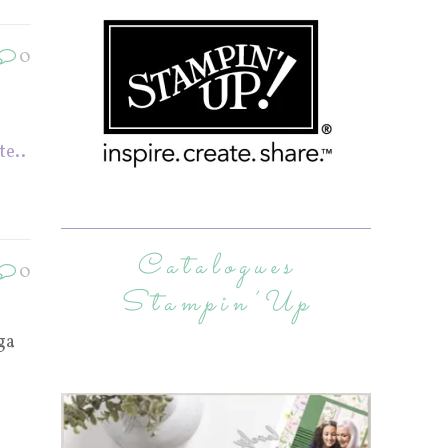
0
te..
Catalogues
0
Stampin’Up
ga