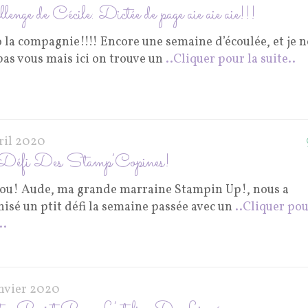
lenge de Cécile: Dictée de page aie aie aie!!!
 la compagnie!!!! Encore une semaine d’écoulée, et je n
pas vous mais ici on trouve un
..Cliquer pour la suite..
vril 2020
Défi Des Stamp’Copines!
ou! Aude, ma grande marraine Stampin Up!, nous a
isé un ptit défi la semaine passée avec un
..Cliquer pou
..
anvier 2020