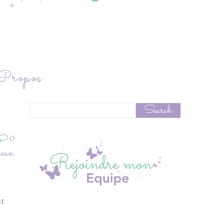
ropos
0
neux
er