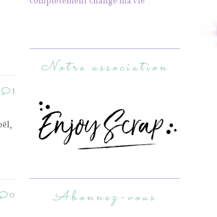
complètement changé ma vie
Notre association
1
oël,
Abonnez-vous
0