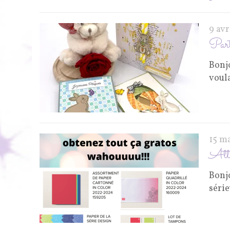
9 avr
Part
Bonj
voul
15 m
Atte
Bonjo
séri