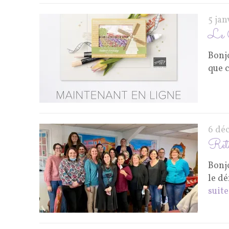
5 ja
Le C
Bonjo
que 
6 dé
Reto
Bonj
le d
suite