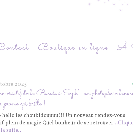
Contact
Boutique en ligne
À P
ctobre 2025
 créatif de la Bande à Soph’ : un photophore lumi
e promo qui brille !
o hello les choubidouuuu!!! Un nouveau rendez-vous
tif plein de magie Quel bonheur de se retrouver
..Cliqu
la suite..