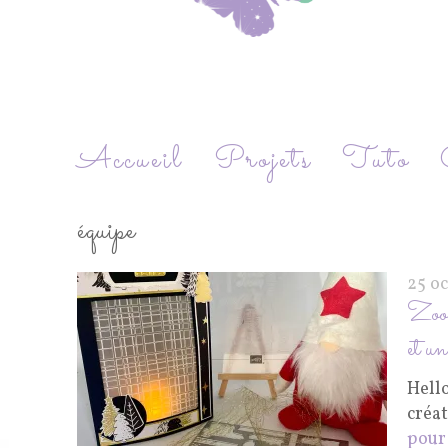
Accueil
Projets
Tuto
équipe
25 o
Zoom
et un
Hell
créa
pour 