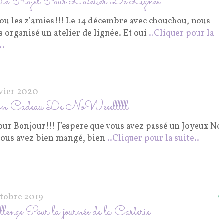
e Projet Pour L’atelier De Lignée
ou les z’amies!!! Le 14 décembre avec chouchou, nous
 organisé un atelier de lignée. Et oui
..Cliquer pour la
..
nvier 2020
 Cadeau De NoWeeelllll
ur Bonjour!!! J’espere que vous avez passé un Joyeux N
vous avez bien mangé, bien
..Cliquer pour la suite..
ctobre 2019
lenge Pour la journée de la Carterie