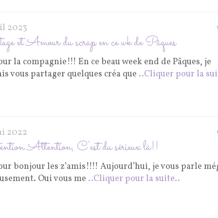
il 2023
age et Amour du scrap en ce wk de Pâques
our la compagnie!!! En ce beau week end de Pâques, je
ais vous partager quelques créa que
..Cliquer pour la sui
ai 2022
ntion Attention, C’est du sérieux là!!
ur bonjour les z’amis!!!! Aujourd’hui, je vous parle mé
eusement. Oui vous me
..Cliquer pour la suite..