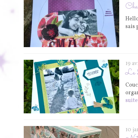
Chal
Hello
sais 
19 a
Le 
Couc
organ
suite
10 j