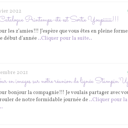
nvier 2022
atalogue Printemps-été est Sortie Youpiiiiii!!!
ur les z’amies!!! J’espère que vous êtes en pleine forme
ce début d’année
..Cliquer pour la suite..
cembre 2021
ur en images sur notre réunion de lignée Stampin’U
our bonjour la compagnie!!! Je voulais partager avec vo
érouler de notre formidable journée de
..Cliquer pour la
..