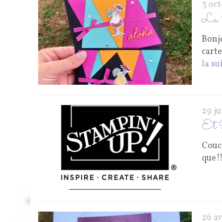
3 oc
La 
Bonjo
cart
la su
29 j
Et 
Couc
que!
26 a