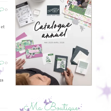
0
 et
0
p!
us