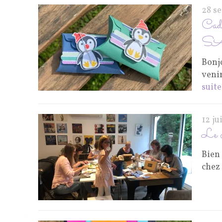
28 s
Cade
S
Bonj
veni
suite
12 ju
Le c
Bien 
chez