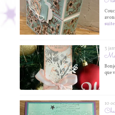
Notr
Couc
avons
suite
3 ja
Mon
Bonjo
que 
10 o
Chal