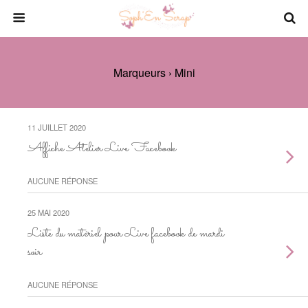
Marqueurs › Mini
11 JUILLET 2020
Affiche Atelier Live Facebook
AUCUNE RÉPONSE
25 MAI 2020
Liste du matériel pour Live facebook de mardi
soir
AUCUNE RÉPONSE