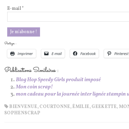
E-mail
*
Partager :
Imprimer
E-mail
Facebook
Pinterest
Publications Similaires :
Blog Hop Speedy Girls produit imposé
Mon coin scrap!
mon cadeau pour la journée inter lignée stampin 
BIENVENUE
,
COURTONNE
,
ÉMILIE
,
GEEKETTE
,
MON
SOPHENSCRAP