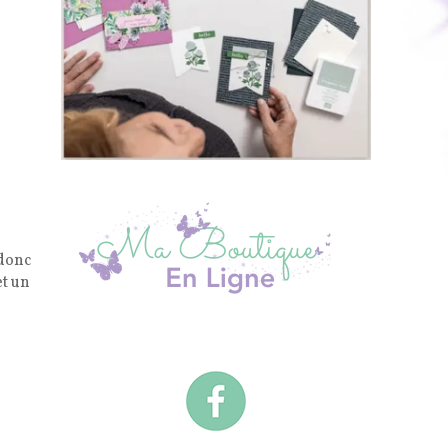
 donc
et un