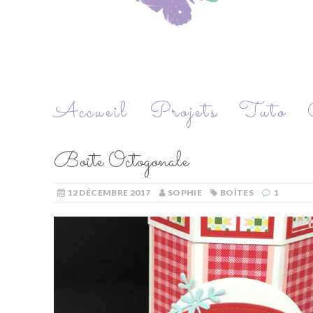
Accueil
Projets
Tuto
Boîte Octogonale
12 DÉCEMBRE 2017
SOPHIE
BOÎTES
1