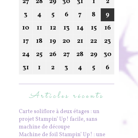
27
28
29
30
31
1
2
3
4
5
6
7
8
9
10
11
12
13
14
15
16
17
18
19
20
21
22
23
24
25
26
27
28
29
30
31
1
2
3
4
5
6
Articles récents
Carte soliflore à deux étages : un
projet Stampin’ Up! facile, sans
machine de découpe
Machine de foil Stampin’ Up! : une