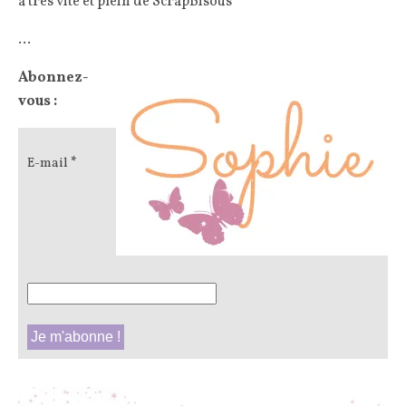
à tres vite et plein de ScrapBisous
…
Abonnez-
vous :
E-mail
*