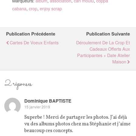
Marqueurs:
album
,
association
,
cari moulu
,
coppa
cabana
,
crop
,
enjoy scrap
Publication Précédente
Publication Suivante
Cartes De Voeux Enfants
Déroulement De La Crop Et
Cadeaux Offerts Aux
Participantes + Date Atelier
Maison
2 réponses
Dominique BAPTISTE
15 janvier 2019
Superbe ! Merci de partager les photos. J’ai déjà
vu des albums photos chez ma Stéphanie et j’aime
beaucoup ces concepts.