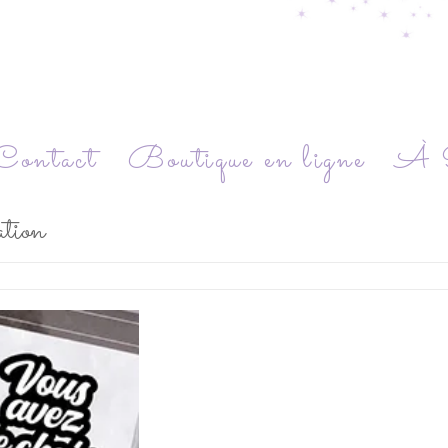
Contact
Boutique en ligne
À P
tion