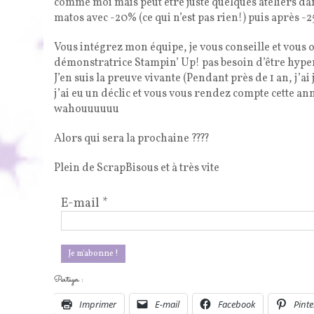
comme moi mais peut être juste quelques ateliers dans
matos avec -20% (ce qui n’est pas rien!) puis après 
Vous intégrez mon équipe, je vous conseille et vous o
démonstratrice Stampin’ Up! pas besoin d’être hyper ca
J’en suis la preuve vivante (Pendant près de 1 an, j’ai
j’ai eu un déclic et vous vous rendez compte cette anné
wahouuuuuu
Alors qui sera la prochaine ????
Plein de ScrapBisous et à très vite
E-mail
*
Partager :
Imprimer
E-mail
Facebook
Pinte