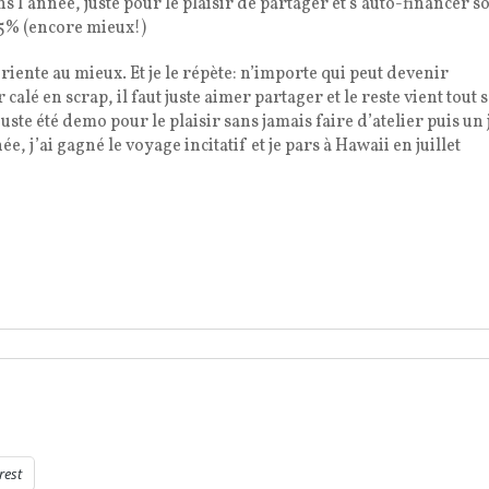
 l’année, juste pour le plaisir de partager et s’auto-financer s
-25% (encore mieux!)
riente au mieux. Et je le répète: n’importe qui peut devenir
lé en scrap, il faut juste aimer partager et le reste vient tout s
 juste été demo pour le plaisir sans jamais faire d’atelier puis un
e, j’ai gagné le voyage incitatif et je pars à Hawaii en juillet
rest