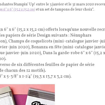
antes Stampin’ Up! entre le 3 janvier et le 31 mars 2020 recev
gn 6″ x 6″ (15,2 x 15,2 cm)
et un set de tampons de leur choix*.
 6″ x 6″ (15,2 x 15,2 cm) offerts lorsqu’une nouvelle rec
des papiers de série Design suivants : Nénuphars
on), Champs de coquelicots (mini-catalogue janvier-ju
vier-juin 2020), Bonanza en fête (mini-catalogue janvi
ue janvier-juin 2020), Dans la garde-robe 6″ x 6″ (15,2 
20).
 verso de six différentes feuilles de papier de série
 de chacun des 12 motifs).
 5-3/8″ x 1-1/4″ (19,3 x 13,7 x 3,2 cm).