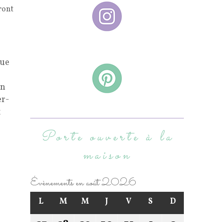
ront
rue
in
er-
x
Porte ouverte à la
maison
Évènements en août 2026
L
M
M
J
V
S
D