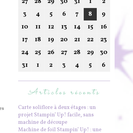
27
28
29
30
31
1
2
3
4
5
6
7
8
9
10
11
12
13
14
15
16
17
18
19
20
21
22
23
24
25
26
27
28
29
30
31
1
2
3
4
5
6
Articles récents
Carte soliflore à deux étages : un
es
projet Stampin’ Up! facile, sans
machine de découpe
Machine de foil Stampin’ Up! : une