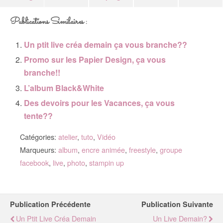
Publications Similaires :
Un ptit live créa demain ça vous branche??
Promo sur les Papier Design, ça vous
branche!!
L’album Black&White
Des devoirs pour les Vacances, ça vous
tente??
Catégories:
atelier
,
tuto
,
Vidéo
Marqueurs:
album
,
encre animée
,
freestyle
,
groupe
facebook
,
live
,
photo
,
stampin up
Publication Précédente
Publication Suivante
Un Ptit Live Créa Demain
Un Live Demain?