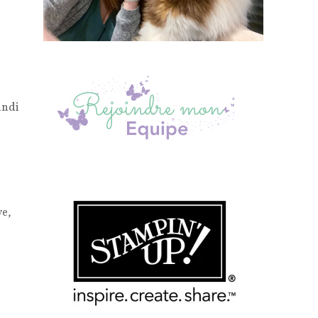
undi
ve,