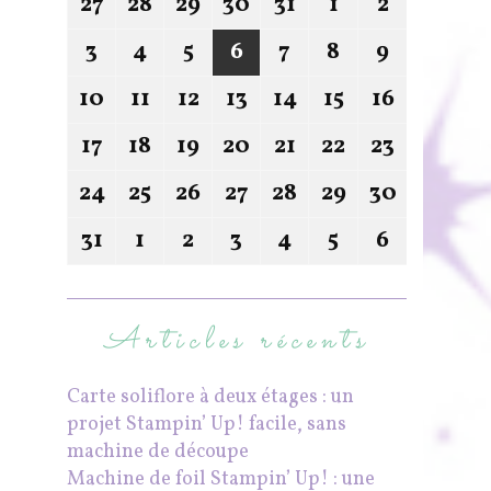
27
28
29
30
31
1
2
3
4
5
6
7
8
9
10
11
12
13
14
15
16
17
18
19
20
21
22
23
24
25
26
27
28
29
30
31
1
2
3
4
5
6
Articles récents
Carte soliflore à deux étages : un
projet Stampin’ Up! facile, sans
machine de découpe
Machine de foil Stampin’ Up! : une