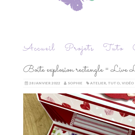
Accueil
Projets
Tuto
Boite explosion rectangle = Liv
28 JANVIER 2022
SOPHIE
ATELIER
,
TUTO
,
VIDÉO