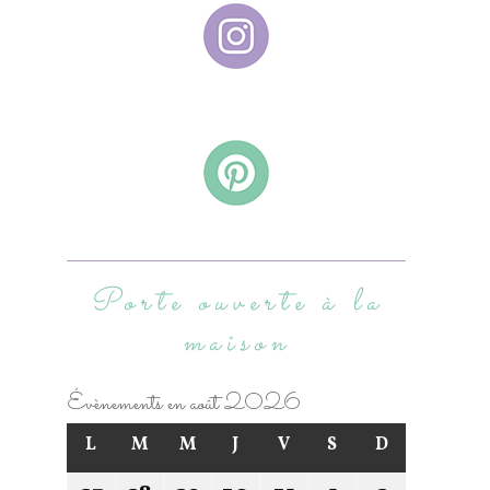
Porte ouverte à la
maison
Évènements en août 2026
L
M
M
J
V
S
D