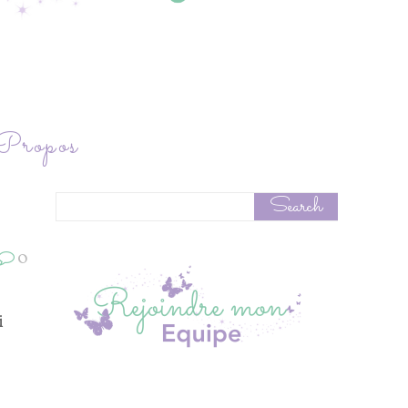
ropos
0
i