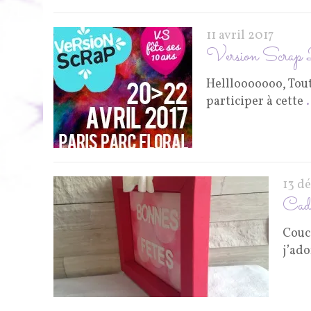
11 avril 2017
Version Scra
Helllooooooo, Tout 
participer à cette
13 d
Cad
Couc
j’ado