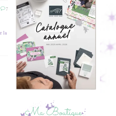
7
r la