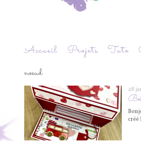
Accueil
Projets
Tuto
noeud
28 j
Boit
Bonj
créé