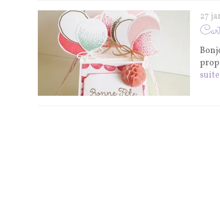
27 ja
Car
Bonj
propo
suite