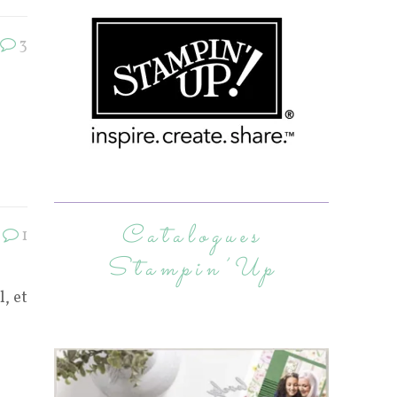
3
Catalogues
1
Stampin’Up
, et